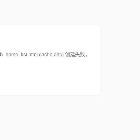
zsymb_home_list.html.cache.php) 创建失败，