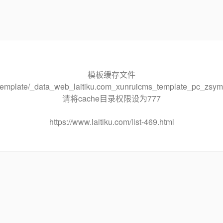
模板缓存文件
he/template/_data_web_laitiku.com_xunruicms_template_pc_
请将cache目录权限设为777
https://www.laitiku.com/list-469.html