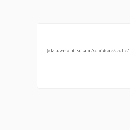
(/data/web/laitiku.com/xunruicms/cac