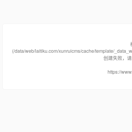
(/data/web/laitiku.com/xunruicms/cache/template/_data
创建失败，请将
https://www.