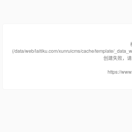
(/data/web/laitiku.com/xunruicms/cache/template/_data
创建失败，请将
https://www.