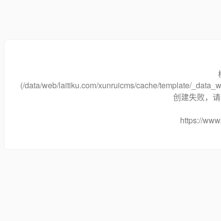
(/data/web/laitiku.com/xunruicms/cache/template/_data
创建失败，请将
https://www.