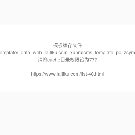
模板缓存文件
he/template/_data_web_laitiku.com_xunruicms_template_pc_
请将cache目录权限设为777
https://www.laitiku.com/list-48.html