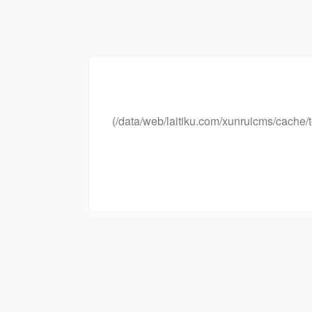
(/data/web/laitiku.com/xunruicms/cac