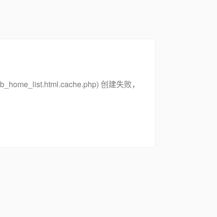
zsymb_home_list.html.cache.php) 创建失败，