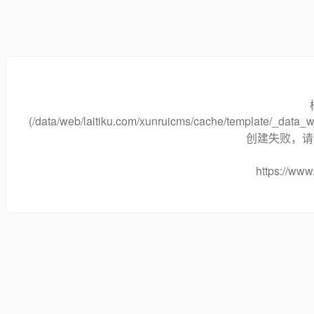
(/data/web/laitiku.com/xunruicms/cache/template/_data
创建失败，请将
https://www.