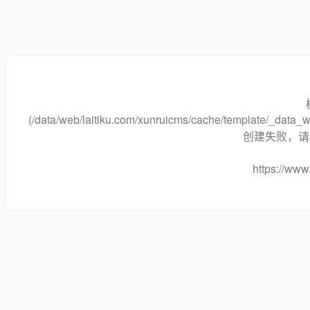
(/data/web/laitiku.com/xunruicms/cache/template/_data
创建失败，请将
https://www.