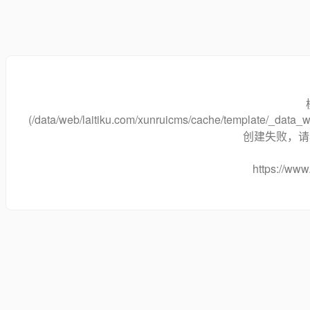
(/data/web/laitiku.com/xunruicms/cache/template/_data
创建失败，请将
https://www.