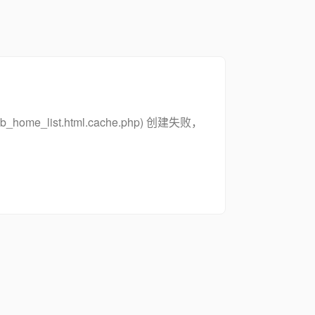
zsymb_home_list.html.cache.php) 创建失败，