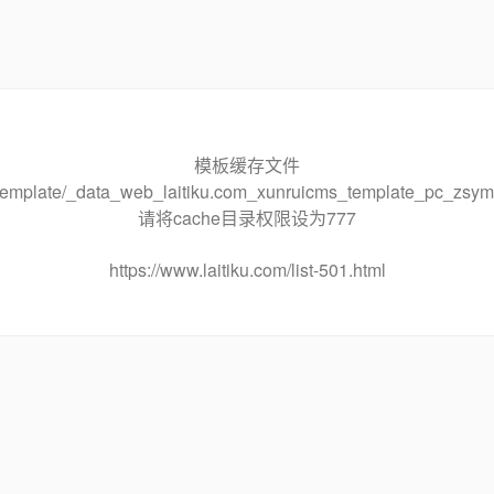
模板缓存文件
he/template/_data_web_laitiku.com_xunruicms_template_pc_
请将cache目录权限设为777
https://www.laitiku.com/list-501.html