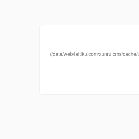
(/data/web/laitiku.com/xunruicms/cac