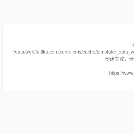
(/data/web/laitiku.com/xunruicms/cache/template/_data
创建失败，请将
https://www.