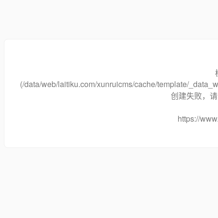
(/data/web/laitiku.com/xunruicms/cache/template/_data
创建失败，请将
https://www.