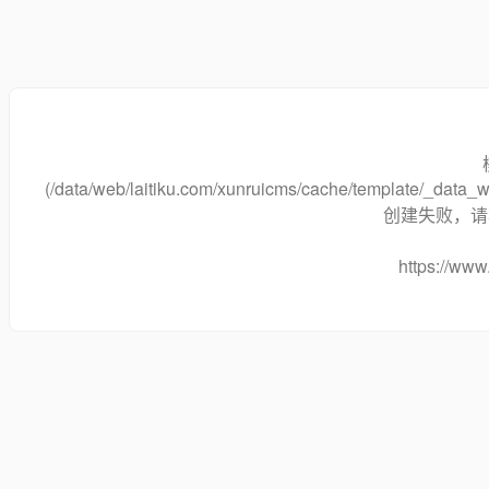
(/data/web/laitiku.com/xunruicms/cache/template/_data
创建失败，请将
https://www.