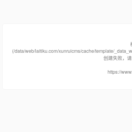
(/data/web/laitiku.com/xunruicms/cache/template/_data
创建失败，请将
https://www.