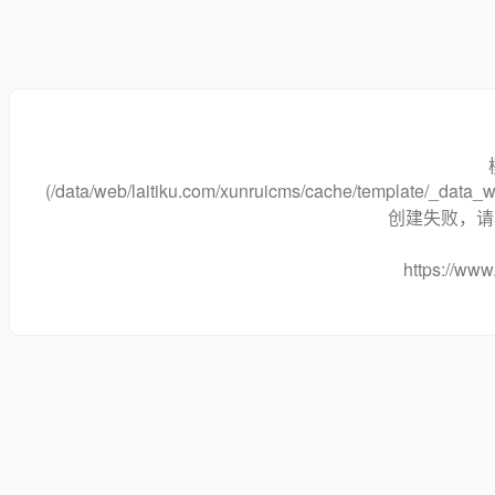
(/data/web/laitiku.com/xunruicms/cache/template/_data
创建失败，请将
https://www.