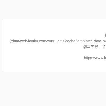
(/data/web/laitiku.com/xunruicms/cache/template/_dat
创建失败，请将
https://www.l