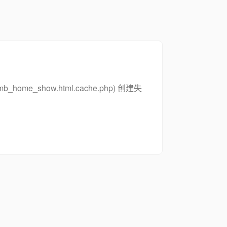
_zsymb_home_show.html.cache.php) 创建失