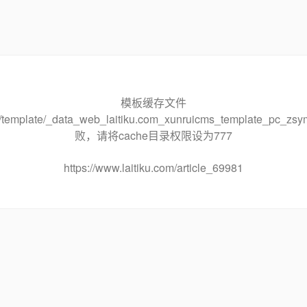
模板缓存文件
che/template/_data_web_laitiku.com_xunruicms_template_pc
败，请将cache目录权限设为777
https://www.laitiku.com/article_69981