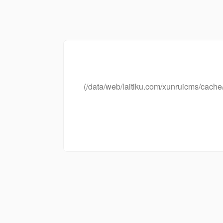
(/data/web/laitiku.com/xunruicms/ca