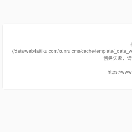
(/data/web/laitiku.com/xunruicms/cache/template/_data
创建失败，请将
https://www.