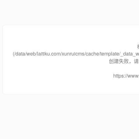
(/data/web/laitiku.com/xunruicms/cache/template/_data
创建失败，请将
https://www.