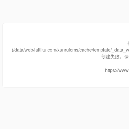
(/data/web/laitiku.com/xunruicms/cache/template/_data
创建失败，请将
https://www.