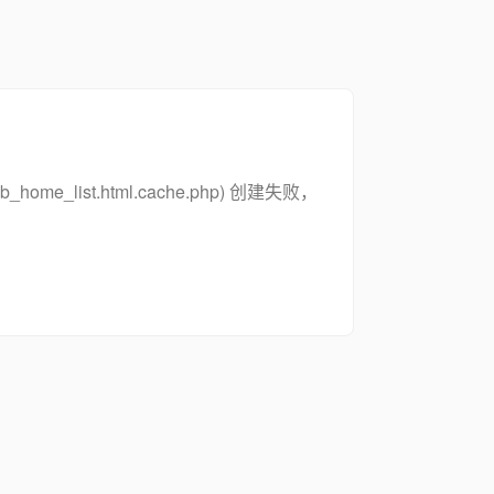
zsymb_home_list.html.cache.php) 创建失败，