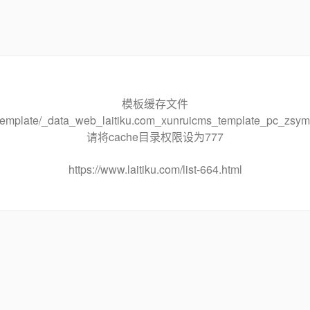
模板缓存文件
he/template/_data_web_laitiku.com_xunruicms_template_pc_
请将cache目录权限设为777
https://www.laitiku.com/list-664.html