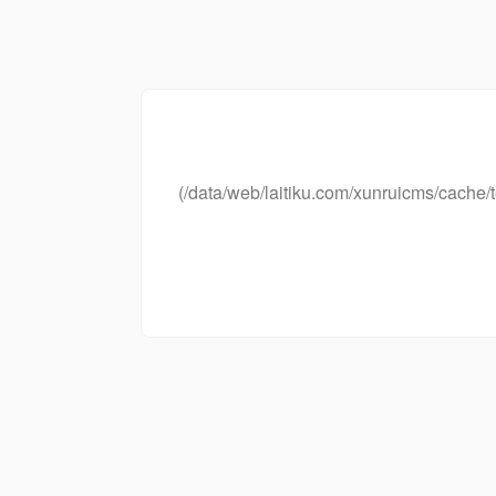
(/data/web/laitiku.com/xunruicms/cac