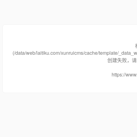
(/data/web/laitiku.com/xunruicms/cache/template/_data
创建失败，请将
https://www.