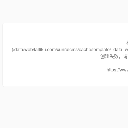
(/data/web/laitiku.com/xunruicms/cache/template/_dat
创建失败，请将
https://www