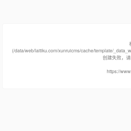
(/data/web/laitiku.com/xunruicms/cache/template/_data
创建失败，请将
https://www.