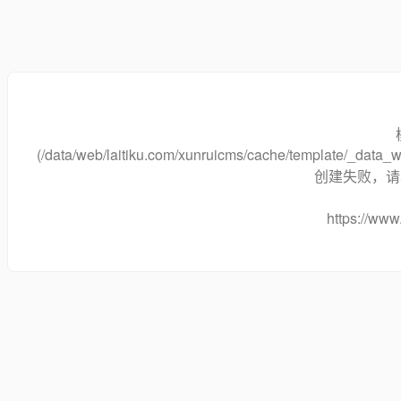
(/data/web/laitiku.com/xunruicms/cache/template/_data
创建失败，请将
https://www.