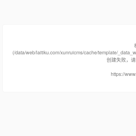
(/data/web/laitiku.com/xunruicms/cache/template/_data
创建失败，请将
https://www.