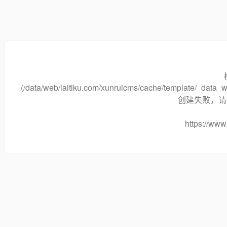
(/data/web/laitiku.com/xunruicms/cache/template/_data
创建失败，请将
https://www.