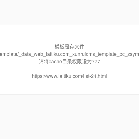
模板缓存文件
he/template/_data_web_laitiku.com_xunruicms_template_pc_
请将cache目录权限设为777
https://www.laitiku.com/list-24.html