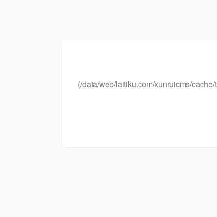
(/data/web/laitiku.com/xunruicms/cac