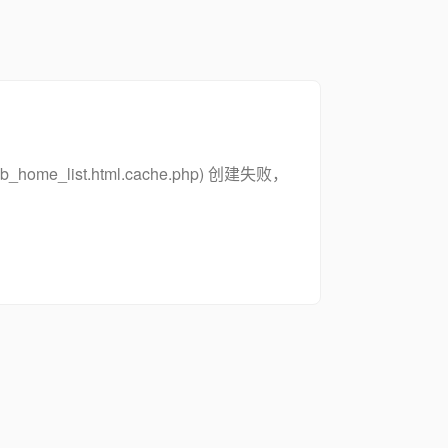
zsymb_home_list.html.cache.php) 创建失败，