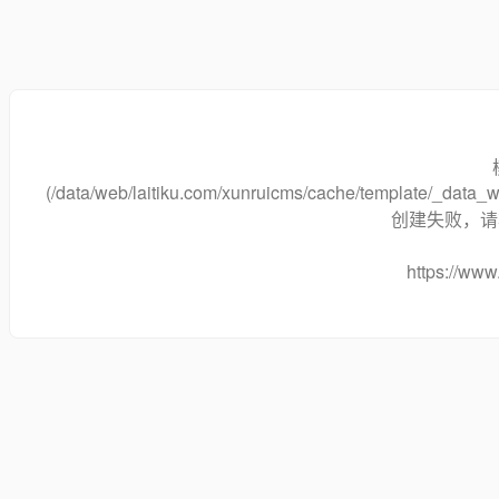
(/data/web/laitiku.com/xunruicms/cache/template/_data
创建失败，请将
https://www.