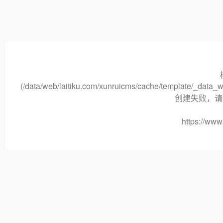
(/data/web/laitiku.com/xunruicms/cache/template/_data
创建失败，请将
https://www.