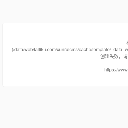
(/data/web/laitiku.com/xunruicms/cache/template/_data
创建失败，请将
https://www.