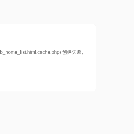
zsymb_home_list.html.cache.php) 创建失败，