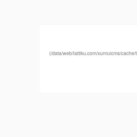
(/data/web/laitiku.com/xunruicms/cac