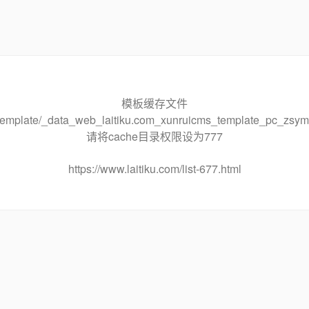
模板缓存文件
he/template/_data_web_laitiku.com_xunruicms_template_pc_
请将cache目录权限设为777
https://www.laitiku.com/list-677.html