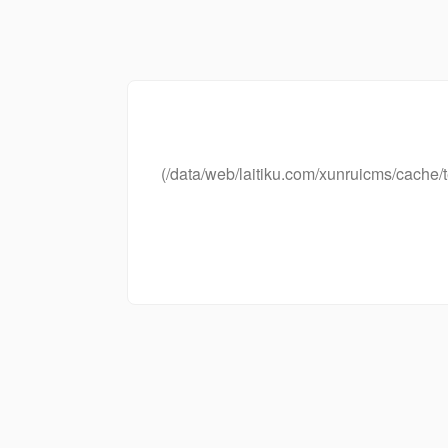
(/data/web/laitiku.com/xunruicms/cac