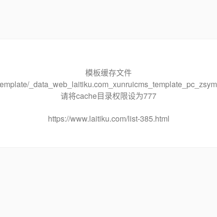
模板缓存文件
he/template/_data_web_laitiku.com_xunruicms_template_pc_
请将cache目录权限设为777
https://www.laitiku.com/list-385.html