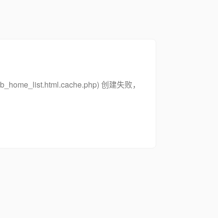
zsymb_home_list.html.cache.php) 创建失败，