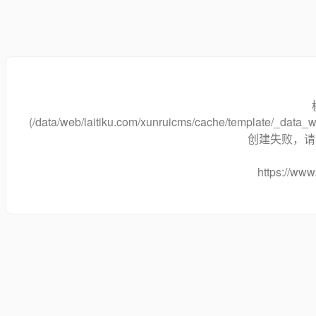
(/data/web/laitiku.com/xunruicms/cache/template/_data
创建失败，请将
https://www.