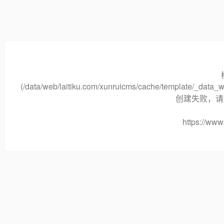
(/data/web/laitiku.com/xunruicms/cache/template/_data
创建失败，请将
https://www.