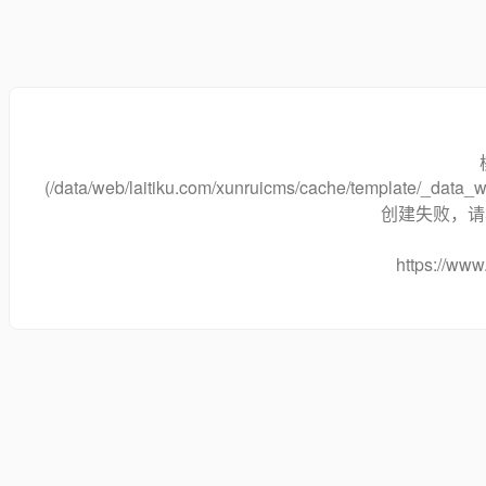
(/data/web/laitiku.com/xunruicms/cache/template/_data
创建失败，请将
https://www.