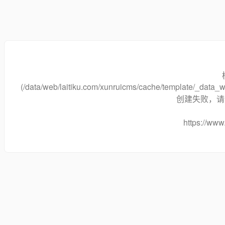
(/data/web/laitiku.com/xunruicms/cache/template/_data
创建失败，请将
https://www.