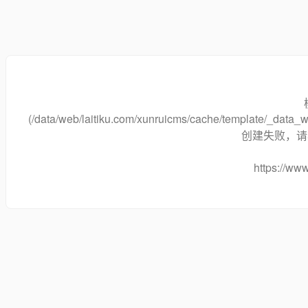
(/data/web/laitiku.com/xunruicms/cache/template/_data
创建失败，请将
https://www