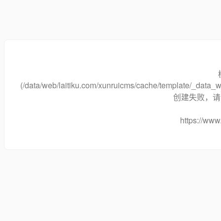
(/data/web/laitiku.com/xunruicms/cache/template/_data
创建失败，请将
https://www.