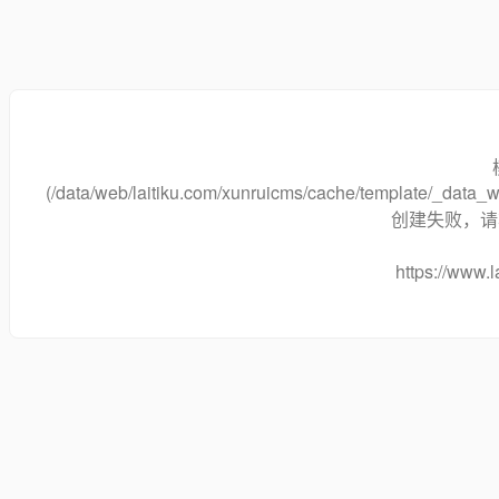
(/data/web/laitiku.com/xunruicms/cache/template/_dat
创建失败，请将
https://www.l