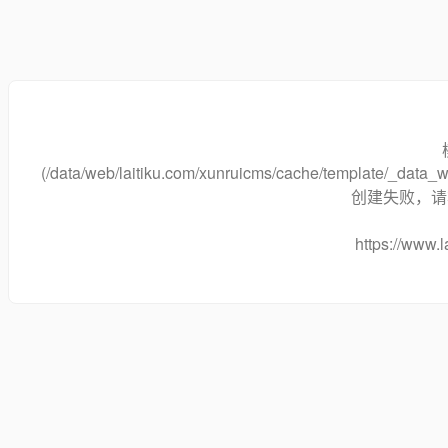
(/data/web/laitiku.com/xunruicms/cache/template/_dat
创建失败，请将
https://www.l