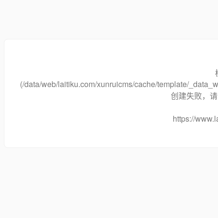
(/data/web/laitiku.com/xunruicms/cache/template/_dat
创建失败，请将
https://www.l