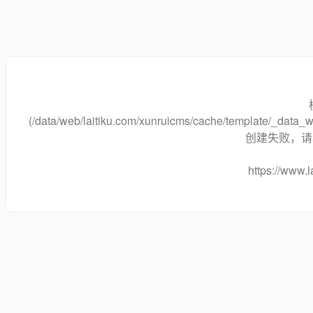
(/data/web/laitiku.com/xunruicms/cache/template/_dat
创建失败，请将
https://www.l