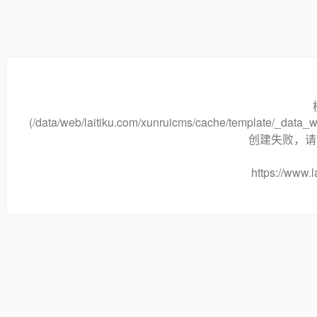
(/data/web/laitiku.com/xunruicms/cache/template/_dat
创建失败，请将
https://www.l