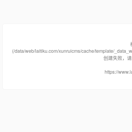
(/data/web/laitiku.com/xunruicms/cache/template/_dat
创建失败，请将
https://www.l