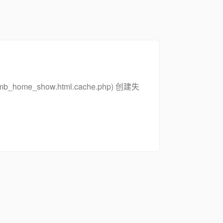
_zsymb_home_show.html.cache.php) 创建失