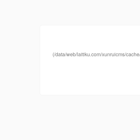
(/data/web/laitiku.com/xunruicms/ca