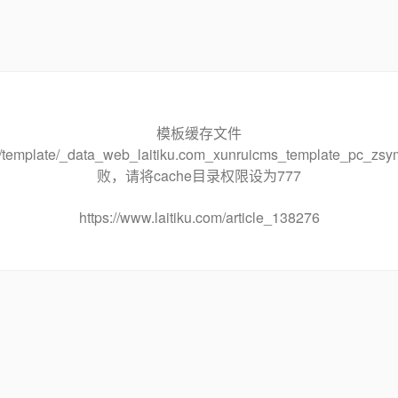
模板缓存文件
che/template/_data_web_laitiku.com_xunruicms_template_pc
败，请将cache目录权限设为777
https://www.laitiku.com/article_138276