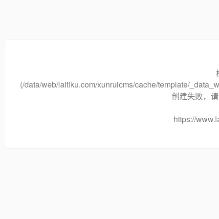
(/data/web/laitiku.com/xunruicms/cache/template/_dat
创建失败，请将
https://www.l