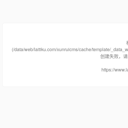
(/data/web/laitiku.com/xunruicms/cache/template/_dat
创建失败，请将
https://www.l