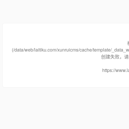
(/data/web/laitiku.com/xunruicms/cache/template/_dat
创建失败，请将
https://www.l