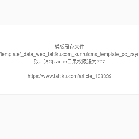
模板缓存文件
che/template/_data_web_laitiku.com_xunruicms_template_pc
败，请将cache目录权限设为777
https://www.laitiku.com/article_138339