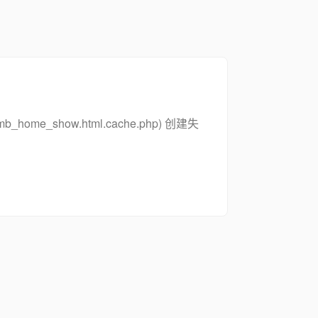
_zsymb_home_show.html.cache.php) 创建失