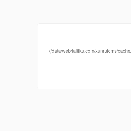
(/data/web/laitiku.com/xunruicms/ca