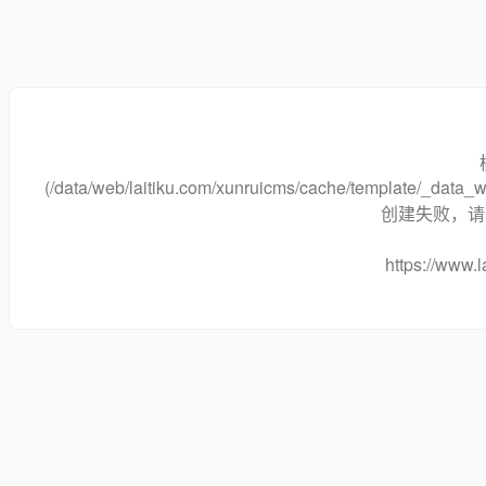
(/data/web/laitiku.com/xunruicms/cache/template/_dat
创建失败，请将
https://www.l